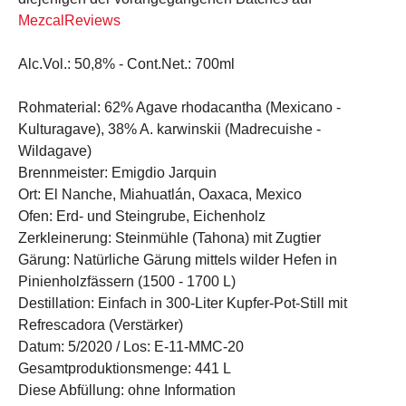
MezcalReviews
Alc.Vol.:
50,8% -
Cont.Net.:
700ml
Rohmaterial:
62% Agave rhodacantha (Mexicano -
Kulturagave), 38% A. karwinskii (Madrecuishe -
Wildagave)
Brennmeister:
Emigdio Jarquin
Ort:
El Nanche, Miahuatlán, Oaxaca, Mexico
Ofen:
Erd- und Steingrube, Eichenholz
Zerkleinerung:
Steinmühle (Tahona) mit Zugtier
Gärung:
Natürliche Gärung mittels wilder Hefen in
Pinienholzfässern (1500 - 1700 L)
Destillation:
Einfach in 300-Liter Kupfer-Pot-Still mit
Refrescadora (Verstärker)
Datum:
5/2020 /
Los:
E-11-MMC-20
Gesamtproduktionsmenge:
441 L
Diese Abfüllung:
ohne Information