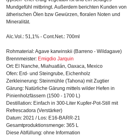
Mundgefühl mitbringt. Außerdem berichten Kunden von
ätherischen Ölen bzw Gewürzen, floralen Noten und
Mineralität.
Alc.Vol.:
51,1% -
Cont.Net.:
700ml
Rohmaterial:
Agave karwinskii (Barreno - Wildagave)
Brennmeister:
Emigdio Jarquin
Ort:
El Nanche, Miahuatlán, Oaxaca, Mexico
Ofen:
Erd- und Steingrube, Eichenholz
Zerkleinerung:
Steinmühle (Tahona) mit Zugtier
Gärung:
Natürliche Gärung mittels wilder Hefen in
Pinienholzfässern (1500 - 1700 L)
Destillation:
Einfach in 300-Liter Kupfer-Pot-Still mit
Refrescadora (Verstärker)
Datum:
2021 /
Los:
E16-BARR-21
Gesamtproduktionsmenge:
365 L
Diese Abfüllung:
ohne Information