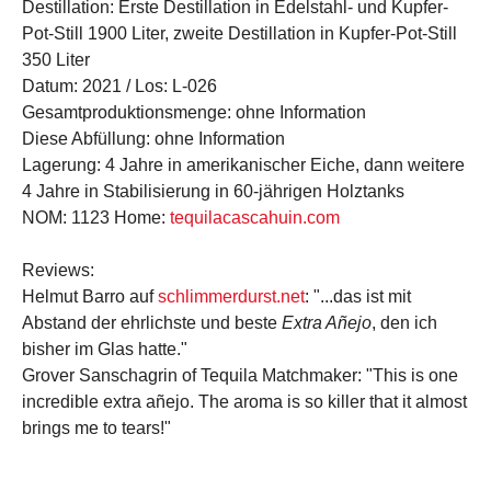
Destillation:
Erste Destillation in Edelstahl- und Kupfer-
Pot-Still 1900 Liter, zweite Destillation in Kupfer-Pot-Still
350 Liter
Datum:
2021 /
Los:
L-026
Gesamtproduktionsmenge:
ohne Information
Diese Abfüllung:
ohne Information
Lagerung:
4 Jahre in amerikanischer Eiche, dann weitere
4 Jahre in Stabilisierung in 60-jährigen Holztanks
NOM:
1123
Home:
tequilacascahuin.com
Reviews
:
Helmut Barro auf
schlimmerdurst.net
: "...das ist mit
Abstand der ehrlichste und beste
Extra Añejo
, den ich
bisher im Glas hatte."
Grover Sanschagrin of Tequila Matchmaker: "This is one
incredible extra añejo. The aroma is so killer that it almost
brings me to tears!"