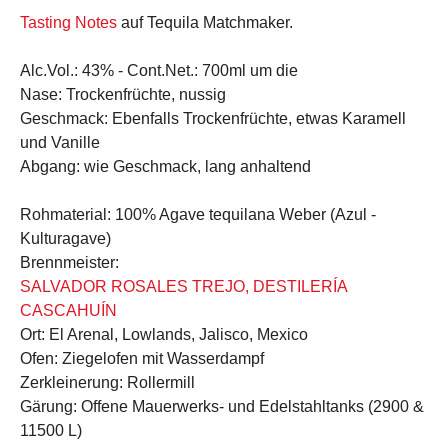
Tasting Notes
auf Tequila Matchmaker.
Alc.Vol.:
43% -
Cont.Net.:
700ml um die
Nase:
Trockenfrüchte, nussig
Geschmack:
Ebenfalls Trockenfrüchte, etwas Karamell
und Vanille
Abgang:
wie Geschmack, lang anhaltend
Rohmaterial:
100% Agave tequilana Weber (Azul -
Kulturagave)
Brennmeister:
SALVADOR ROSALES TREJO, DESTILERÍA
CASCAHUÍN
Ort:
El Arenal, Lowlands, Jalisco, Mexico
Ofen:
Ziegelofen mit Wasserdampf
Zerkleinerung:
Rollermill
Gärung:
Offene Mauerwerks- und Edelstahltanks (2900 &
11500 L)