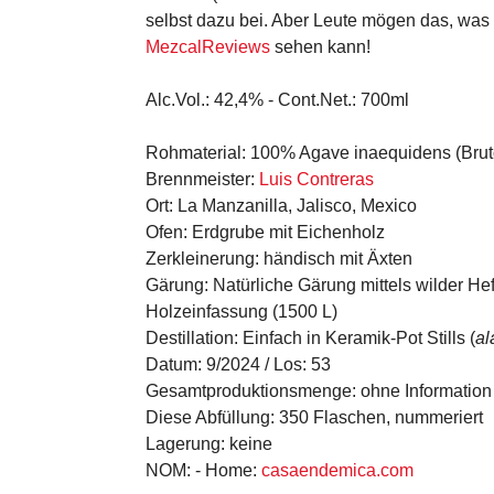
selbst dazu bei. Aber Leute mögen das, was
MezcalReviews
sehen kann!
Alc.Vol.:
42,4% -
Cont.Net.:
700ml
Rohmaterial:
100% Agave inaequidens (Bruto
Brennmeister:
Luis Contreras
Ort:
La Manzanilla, Jalisco, Mexico
Ofen:
Erdgrube mit Eichenholz
Zerkleinerung:
händisch mit Äxten
Gärung:
Natürliche Gärung mittels wilder He
Holzeinfassung (1500 L)
Destillation:
Einfach in Keramik-Pot Stills (
al
Datum:
9/2024 /
Los:
53
Gesamtproduktionsmenge:
ohne Information
Diese Abfüllung:
350 Flaschen, nummeriert
Lagerung:
keine
NOM:
-
Home:
casaendemica.com