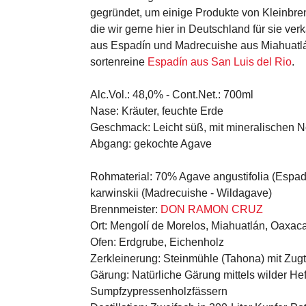
gegründet, um einige Produkte von Kleinbre
die wir gerne hier in Deutschland für sie ve
aus Espadín und Madrecuishe aus Miahuatlán
sortenreine
Espadín aus San Luis del Rio
.
Alc.Vol.:
48,0% -
Cont.Net.:
700ml
Nase:
Kräuter, feuchte Erde
Geschmack:
Leicht süß, mit mineralischen 
Abgang:
gekochte Agave
Rohmaterial:
70% Agave angustifolia (Espadí
karwinskii (Madrecuishe - Wildagave)
Brennmeister:
DON RAMON CRUZ
Ort:
Mengolí de Morelos, Miahuatlán, Oaxac
Ofen:
Erdgrube, Eichenholz
Zerkleinerung:
Steinmühle (Tahona) mit Zugt
Gärung:
Natürliche Gärung mittels wilder Hef
Sumpfzypressenholzfässern