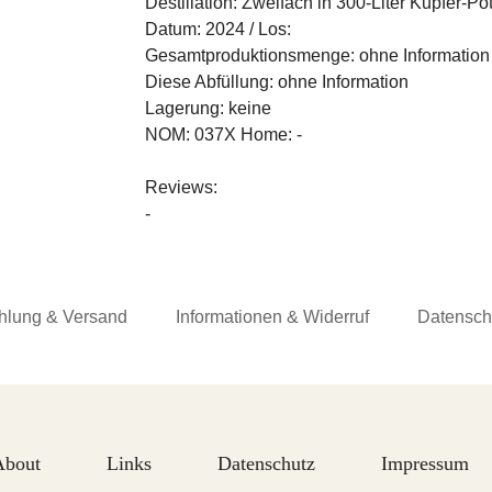
Destillation:
Zweifach in 300-Liter Kupfer-Pot-
Datum:
2024 /
Los:
Gesamtproduktionsmenge:
ohne Information
Diese Abfüllung:
ohne Information
Lagerung:
keine
NOM:
037X
Home:
-
Reviews
:
-
hlung & Versand
Informationen & Widerruf
Datensch
About
Links
Datenschutz
Impressum