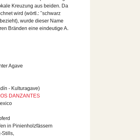
 lokale Kreuzung aus beiden. Da
chnet wird (wörtl.: "schwarz
 bezieht), wurde dieser Name
en Bränden eine eindeutige A.
hter Agave
ín - Kulturagave)
 LOS DANZANTES
Mexico
pferd
fen in Pinienholzfässern
Stills,