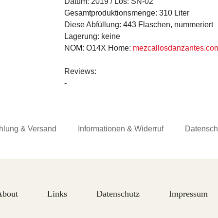
Datum:
2019 /
Los:
SN-02
Gesamtproduktionsmenge:
310 Liter
Diese Abfüllung:
443 Flaschen, nummeriert
Lagerung:
keine
NOM:
O14X
Home:
mezcallosdanzantes.co
Reviews
:
-
hlung & Versand
Informationen & Widerruf
Datensch
About
Links
Datenschutz
Impressum