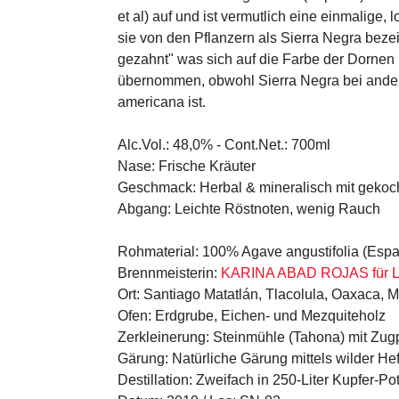
et al) auf und ist vermutlich eine einmalige,
sie von den Pflanzern als Sierra Negra bezei
gezahnt" was sich auf die Farbe der Dornen
übernommen, obwohl Sierra Negra bei ander
americana ist.
Alc.Vol.:
48,0% -
Cont.Net.:
700ml
Nase:
Frische Kräuter
Geschmack:
Herbal & mineralisch mit gekoc
Abgang:
Leichte Röstnoten, wenig Rauch
Rohmaterial:
100% Agave angustifolia (Espad
Brennmeisterin:
KARINA ABAD ROJAS für
Ort:
Santiago Matatlán, Tlacolula, Oaxaca, 
Ofen:
Erdgrube, Eichen- und Mezquiteholz
Zerkleinerung:
Steinmühle (Tahona) mit Zug
Gärung:
Natürliche Gärung mittels wilder He
Destillation:
Zweifach in 250-Liter Kupfer-Pot-