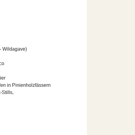
- Wildagave)
co
ier
fen in Pinienholzfässern
Stills,