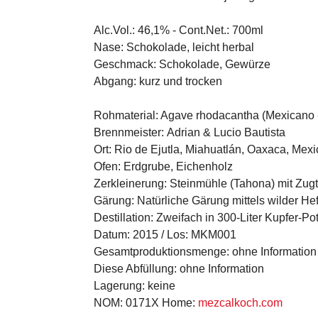
Alc.Vol.:
46,1% -
Cont.Net.:
700ml
Nase:
Schokolade, leicht herbal
Geschmack:
Schokolade, Gewürze
Abgang:
kurz und trocken
Rohmaterial:
Agave rhodacantha (Mexicano 
Brennmeister:
Adrian & Lucio Bautista
Ort:
Rio de Ejutla, Miahuatlán, Oaxaca, Mexi
Ofen:
Erdgrube, Eichenholz
Zerkleinerung:
Steinmühle (Tahona) mit Zugt
Gärung:
Natürliche Gärung mittels wilder He
Destillation:
Zweifach in 300-Liter Kupfer-Pot-
Datum:
2015 /
Los:
MKM001
Gesamtproduktionsmenge:
ohne Information
Diese Abfüllung:
ohne Information
Lagerung:
keine
NOM:
0171X
Home:
mezcalkoch.com