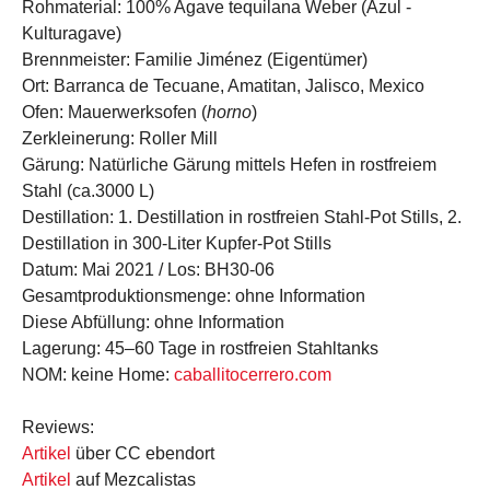
Rohmaterial:
100% Agave tequilana Weber (Azul -
Kulturagave)
Brennmeister:
Familie Jiménez (Eigentümer)
Ort:
Barranca de Tecuane, Amatitan, Jalisco, Mexico
Ofen:
Mauerwerksofen (
horno
)
Zerkleinerung:
Roller Mill
Gärung:
Natürliche Gärung mittels Hefen in rostfreiem
Stahl (ca.3000 L)
Destillation:
1. Destillation in rostfreien Stahl-Pot Stills, 2.
Destillation in 300-Liter Kupfer-Pot Stills
Datum:
Mai 2021 /
Los:
BH30-06
Gesamtproduktionsmenge:
ohne Information
Diese Abfüllung:
ohne Information
Lagerung:
45–60 Tage in rostfreien Stahltanks
NOM:
keine
Home:
caballitocerrero.com
Reviews
:
Artikel
über CC ebendort
Artikel
auf Mezcalistas