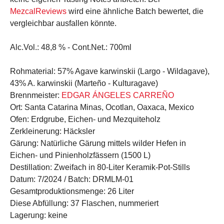
MezcalReviews
wird eine ähnliche Batch bewertet, die
vergleichbar ausfallen könnte.
Alc.Vol.:
48,8 % -
Cont.Net.:
700ml
Rohmaterial:
57% Agave karwinskii (Largo - Wildagave),
43% A. karwinskii (Marteño - Kulturagave)
Brennmeister:
EDGAR ÁNGELES CARREÑO
Ort:
Santa Catarina Minas, Ocotlan, Oaxaca, Mexico
Ofen:
Erdgrube, Eichen- und Mezquiteholz
Zerkleinerung:
Häcksler
Gärung:
Natürliche Gärung mittels wilder Hefen in
Eichen- und Pinienholzfässern (1500 L)
Destillation:
Zweifach in 80-Liter Keramik-Pot-Stills
Datum:
7/2024 /
Batch:
DRMLM-01
Gesamtproduktionsmenge:
26 Liter
Diese Abfüllung:
37 Flaschen, nummeriert
Lagerung:
keine