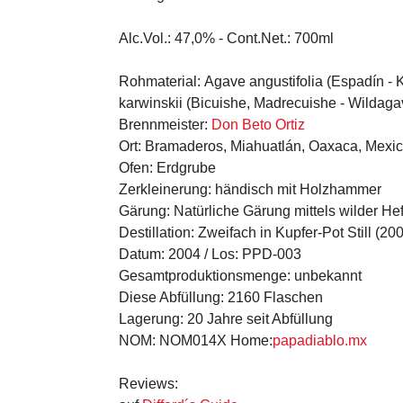
Alc.Vol.:
47,0% -
Cont.Net.: 7
00ml
Rohmaterial:
Agave angustifolia (Espadín - 
karwinskii (Bicuishe, Madrecuishe - Wildaga
Brennmeister:
Don Beto Ortiz
Ort:
Bramaderos, Miahuatlán, Oaxaca, Mexi
Ofen:
Erdgrube
Zerkleinerung:
händisch mit Holzhammer
Gärung:
Natürliche Gärung mittels wilder He
Destillation:
Zweifach in Kupfer-Pot Still (200
Datum:
2004 /
Los:
PPD-003
Gesamtproduktionsmenge:
unbekannt
Diese Abfüllung:
2160 Flaschen
Lagerung:
20 Jahre seit Abfüllung
NOM:
NOM014X
Home:
papadiablo.mx
Reviews
: