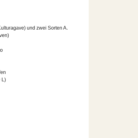
Kulturagave) und zwei Sorten A.
ven)
co
fen
 L)