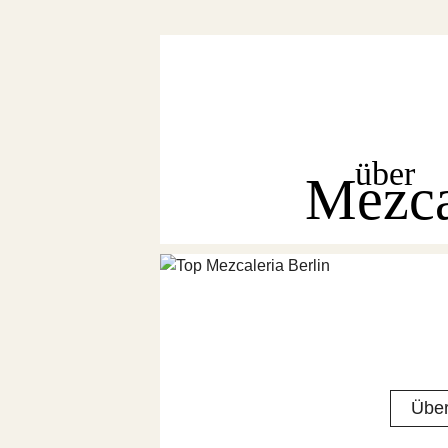
über
Mezc
Über