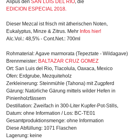
Alipús den
SAN LUIS DEL RIO
, die
EDICION ESPECIAL 2018.
Dieser Mezcal ist frisch mit ätherischen Noten,
Eukalyptus, Minze & Zitrus. Mehr
Infos hier!
Alc.Vol.:
48,5% -
Cont.Net.:
700ml
Rohmaterial:
Agave marmorata (Tepeztate - Wildagave)
Brennmeister:
BALTAZAR CRUZ GOMEZ
Ort:
San Luis del Rio, Tlacolula, Oaxaca, Mexico
Ofen:
Erdgrube, Mezquiteholz
Zerkleinerung:
Steinmühle (Tahona) mit Zugpferd
Gärung:
Natürliche Gärung mittels wilder Hefen in
Pinienholzfässern
Destillation:
Zweifach in 300-Liter Kupfer-Pot-Stills,
Datum:
ohne Information /
Los:
BC-TE01
Gesamtproduktionsmenge:
ohne Information
Diese Abfüllung:
1071 Flaschen
Lagerung:
keine