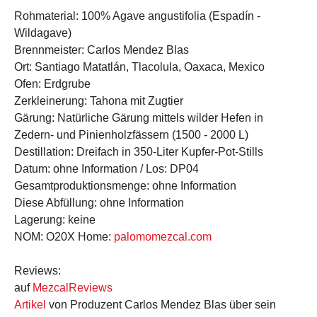
Rohmaterial:
100% Agave angustifolia (Espadín -
Wildagave)
Brennmeister:
Carlos Mendez Blas
Ort:
Santiago Matatlán, Tlacolula, Oaxaca, Mexico
Ofen:
Erdgrube
Zerkleinerung:
Tahona mit Zugtier
Gärung:
Natürliche Gärung mittels wilder Hefen in
Zedern- und Pinienholzfässern (1500 - 2000 L)
Destillation:
Dreifach in 350-Liter Kupfer-Pot-Stills
Datum:
ohne Information /
Los:
DP04
Gesamtproduktionsmenge:
ohne Information
Diese Abfüllung:
ohne Information
Lagerung:
keine
NOM:
O20X
Home:
palomomezcal.com
Reviews
:
auf
MezcalReviews
Artikel
von Produzent Carlos Mendez Blas über sein