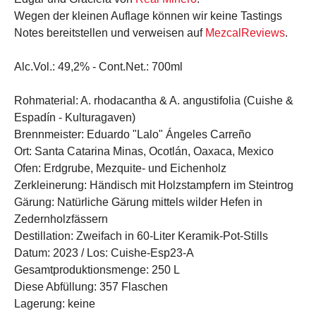
Wegen der kleinen Auflage können wir keine Tastings
Notes bereitstellen und verweisen auf
MezcalReviews
.
Alc.Vol.:
49,2% -
Cont.Net.:
700ml
Rohmaterial:
A. rhodacantha & A. angustifolia (Cuishe &
Espadín - Kulturagaven)
Brennmeister:
Eduardo "Lalo" Ángeles Carreño
Ort:
Santa Catarina Minas, Ocotlán, Oaxaca, Mexico
Ofen:
Erdgrube, Mezquite- und Eichenholz
Zerkleinerung:
Händisch mit Holzstampfern im Steintrog
Gärung:
Natürliche Gärung mittels wilder Hefen in
Zedernholzfässern
Destillation:
Zweifach in 60-Liter Keramik-Pot-Stills
Datum:
2023 /
Los:
Cuishe-Esp23-A
Gesamtproduktionsmenge:
250 L
Diese Abfüllung:
357 Flaschen
Lagerung:
keine