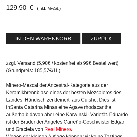
129,90
€
(inkl. MwSt.)
ZURÜCK
zzgl. Versand (5,90€ / kostenfrei ab 99€ Bestellwert)
(Grundpreis: 185,57€/1L)
Minero-Mezcal der Ancestral-Kategorie aus der
Keramikbrennblase eines der besten Mezcaleros des
Landes. Händisch zerkleinert, aus Cuishe. Dies ist
inSanta Catarina Minas eine Agave rhodacantha,
außerhalb davon aber eine Karwinskii-Varietät. Eduardo
ist der Bruder der Angeles Carreño-Geschwister Edgar
und Graciela von
Real Minero
.
Wegen der kleinen Auflage können wir keine Tastings