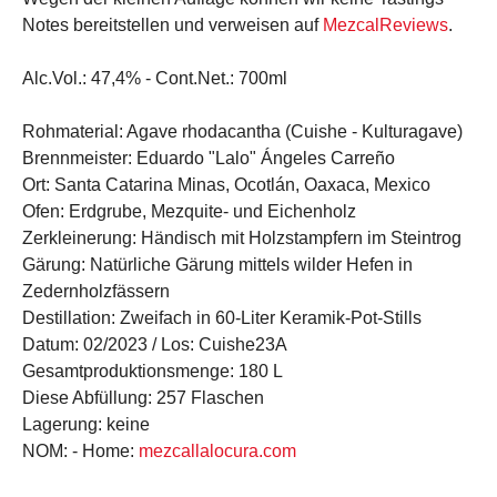
Notes bereitstellen und verweisen auf
MezcalReviews
.
Alc.Vol.:
47,4% -
Cont.Net.:
700ml
Rohmaterial:
Agave rhodacantha (Cuishe - Kulturagave)
Brennmeister:
Eduardo "Lalo" Ángeles Carreño
Ort:
Santa Catarina Minas, Ocotlán, Oaxaca, Mexico
Ofen:
Erdgrube, Mezquite- und Eichenholz
Zerkleinerung:
Händisch mit Holzstampfern im Steintrog
Gärung:
Natürliche Gärung mittels wilder Hefen in
Zedernholzfässern
Destillation:
Zweifach in 60-Liter Keramik-Pot-Stills
Datum:
02/2023 /
Los:
Cuishe23A
Gesamtproduktionsmenge:
180 L
Diese Abfüllung:
257 Flaschen
Lagerung:
keine
NOM:
-
Home:
mezcallalocura.com