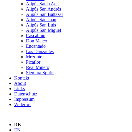
Alipús Santa Ana
Alipús San Andrés
Alipús San Baltazar
Alipús San Juan
Alipús San Luis
Alipús San Miguel
Cascahuín
Don Mateo
Encantado
Los Danzantes
Mezonte
Picaflor
Real Minero
Siembra Spirits
Kontakt
About
Links
Datenschutz
Impressum
Widerruf
DE
EN