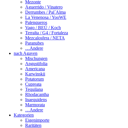
Mezonte
Aguerrido / Vinatero
Derrumbes / Pal´Alma
La Venenosa / YooWE
Palenqueros
Vago / BEÚ / Koch
Terralta / G4 / Fortaleza
Mezcalosfera / NETA
Paranubes
…Andere
nach Agaven
Mischungen
Angustifolia
Americana
Karwinskii
Potatorum
Cupreata
Tequilana
Rhodacantha
Inaequidens
Marmorata
…Andere
Kategorien
Eigenimporte
Raritäten