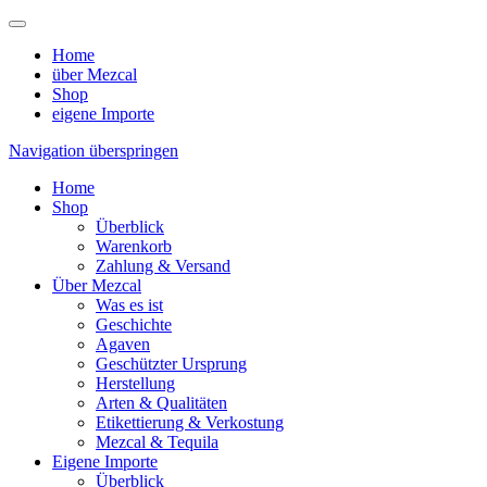
Home
über
Mezcal
Shop
eigene
Importe
Navigation überspringen
Home
Shop
Überblick
Warenkorb
Zahlung & Versand
Über Mezcal
Was es ist
Geschichte
Agaven
Geschützter Ursprung
Herstellung
Arten & Qualitäten
Etikettierung & Verkostung
Mezcal & Tequila
Eigene Importe
Überblick