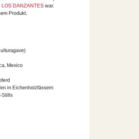
i
LOS DANZANTES
war.
sem Produkt.
Kulturagave)
ca, Mexico
pferd
fen in Eichenholzfässern
Stills