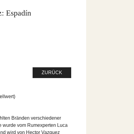
: Espadín
ZURÜCK
ellwert)
hlten Bränden verschiedener
ie wurde vom Rumexperten Luca
 und wird von Hector Vazquez