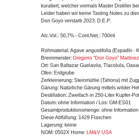
kuratiert, welcher vormals Master Distiller be
Leider haben wir keine Tasting Notes zu die
Don Goyo verstarb 2023. D.E.P.
Alc.Vol.:
50,7% -
Cont.Net.:
700ml
Rohmaterial:
Agave angustifolia (Espadín - 
Brennmeister:
Gregorio “Don Goyo” Martinez
Ort:
San Baltazar Guelavila, Tlacolula, Oaxa
Ofen:
Erdgrube
Zerkleinerung:
Steinmühle (Tahona) mit Zug
Gärung:
Natürliche Gärung mittels wilder He
Destillation:
Zweifach in 250-Liter Kupfer-Pot-
Datum:
ohne Information /
Los:
GM-ES01
Gesamtproduktionsmenge:
ohne Information
Diese Abfüllung:
1429 Flaschen
Lagerung:
keine
NOM:
0502X
Home:
LM&V USA