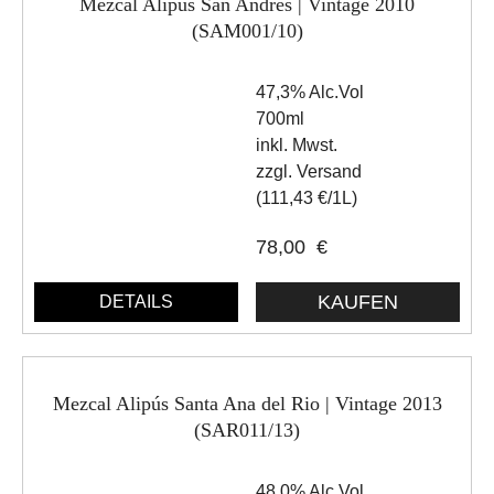
Mezcal Alipús San Andrés | Vintage 2010
(SAM001/10)
47,3% Alc.Vol
700ml
inkl. Mwst.
zzgl. Versand
(111,43 €/1L)
78,00
€
DETAILS
Mezcal Alipús Santa Ana del Rio | Vintage 2013
(SAR011/13)
48,0% Alc.Vol